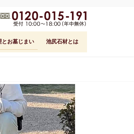
理とお墓じまい
池尻石材とは
式
池尻石材ブログ
フォーム
ング
参り代行
る土
っ越し