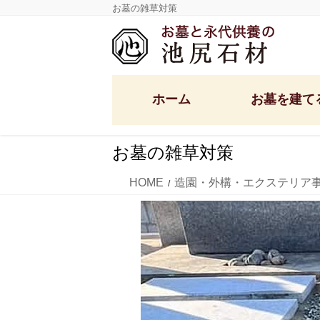
コ
ナ
お墓の雑草対策
ン
ビ
テ
ゲ
ン
ー
ツ
シ
ホーム
お墓を建て
に
ョ
移
ン
動
に
お墓の雑草対策
移
定額墓石セット
洋型デザイン墓石
動
HOME
造園・外構・エクステリア
和型墓石・供養塔
国産墓石