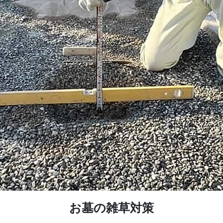
西方寺 / 西宮市鳴尾町
西宮市営甲山墓園
お墓じまい
法園寺/尼崎市
西宮市営満池谷墓地
長寿院/明石市
宝塚市営長尾山霊園
湯泉神社/有馬温泉
明石市営石ヶ谷墓園
弘法寺/神戸市灘区
兵庫・神戸で霊園を探す
法泉寺/神戸市灘区
智積寺/南あわじ市
観音寺/洲本市
西念寺/淡路市
お墓の雑草対策
勝幡寺/大阪府三島郡