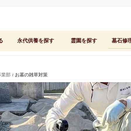
る
永代供養を探す
霊園を探す
墓石修
石屋墓園/神戸東灘区
神戸市営鵯越墓園
文字彫り＆納骨
郡家墓地/神戸市東灘区
神戸市営舞子墓園
お墓の修理・リ
事業部
お墓の雑草対策
中勝寺/神戸市東灘区
神戸市営追谷墓園
お墓のクリーニ
西福寺/神戸市東灘区
神戸市営西神墓園
お墓掃除＆お墓
西極楽寺/神戸市須磨区
芦屋市営芦屋霊園
雑草対策の固ま
阿弥陀寺/神戸市中央区
西宮市営白水峡公園墓地
お墓の移転・引