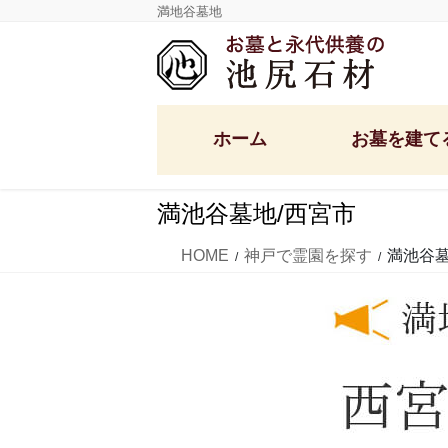
コ
ナ
満地谷墓地
ン
ビ
テ
ゲ
ン
ー
ツ
シ
ホーム
お墓を建て
に
ョ
移
ン
動
に
満池谷墓地/西宮市
移
定額墓石セット
洋型デザイン墓石
動
HOME
神戸で霊園を探す
満池谷墓
和型墓石・供養塔
国産墓石