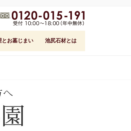
理とお墓じまい
池尻石材とは
式
池尻石材ブログ
フォーム
ング
参り代行
る土
っ越し