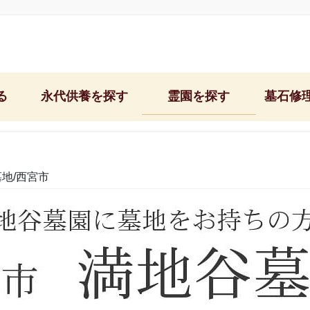
る
永代供養を探す
霊園を探す
墓石修
石屋墓園/神戸東灘区
神戸市営鵯越墓園
文字彫り＆納骨
郡家墓地/神戸市東灘区
神戸市営舞子墓園
お墓の修理・リ
地/西宮市
中勝寺/神戸市東灘区
神戸市営追谷墓園
お墓のクリーニ
西福寺/神戸市東灘区
神戸市営西神墓園
お墓掃除＆お墓
西極楽寺/神戸市須磨区
芦屋市営芦屋霊園
雑草対策の固ま
阿弥陀寺/神戸市中央区
西宮市営白水峡公園墓地
お墓の移転・引