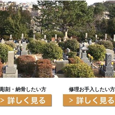
西方寺 / 西宮市鳴尾町
西宮市営甲山墓園
お墓じまい
法園寺/尼崎市
西宮市営満池谷墓地
長寿院/明石市
宝塚市営長尾山霊園
湯泉神社/有馬温泉
明石市営石ヶ谷墓園
弘法寺/神戸市灘区
兵庫・神戸で霊園を探す
法泉寺/神戸市灘区
智積寺/南あわじ市
観音寺/洲本市
彫刻・納骨したい方
修理お手入したい方
西念寺/淡路市
勝幡寺/大阪府三島郡