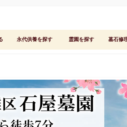
る
永代供養を探す
霊園を探す
墓石修
石屋墓園/神戸東灘区
神戸市営鵯越墓園
文字彫り＆納骨
郡家墓地/神戸市東灘区
神戸市営舞子墓園
お墓の修理・リ
中勝寺/神戸市東灘区
神戸市営追谷墓園
お墓のクリーニ
西福寺/神戸市東灘区
神戸市営西神墓園
お墓掃除＆お墓
西極楽寺/神戸市須磨区
芦屋市営芦屋霊園
雑草対策の固ま
阿弥陀寺/神戸市中央区
西宮市営白水峡公園墓地
お墓の移転・引