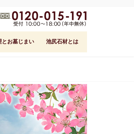
理とお墓じまい
池尻石材とは
式
池尻石材ブログ
フォーム
ング
参り代行
る土
っ越し