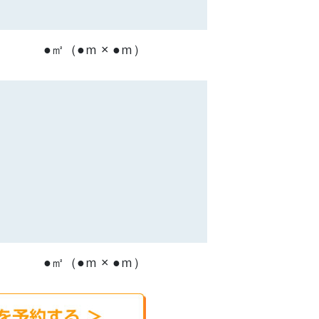
●㎡（●ｍ × ●ｍ）
●㎡（●ｍ × ●ｍ）