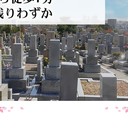
西方寺 / 西宮市鳴尾町
西宮市営甲山墓園
お墓じまい
法園寺/尼崎市
西宮市営満池谷墓地
長寿院/明石市
宝塚市営長尾山霊園
湯泉神社/有馬温泉
明石市営石ヶ谷墓園
弘法寺/神戸市灘区
兵庫・神戸で霊園を探す
法泉寺/神戸市灘区
智積寺/南あわじ市
観音寺/洲本市
西念寺/淡路市
勝幡寺/大阪府三島郡