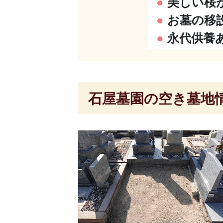
●
美しい桜
●
お墓の移
●
永代供養
石屋墓園の空き墓地