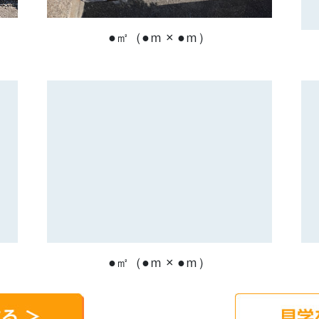
●㎡（●ｍ × ●ｍ）
●㎡（●ｍ × ●ｍ）