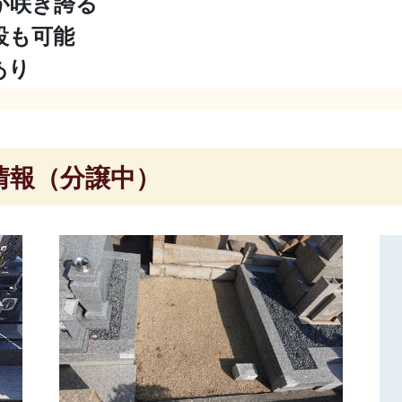
が咲き誇る
設も可能
あり
情報（分譲中）