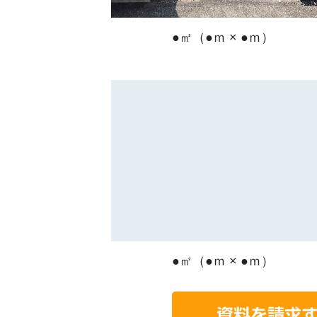
●㎡（●ｍ × ●ｍ）
●㎡（●ｍ × ●ｍ）