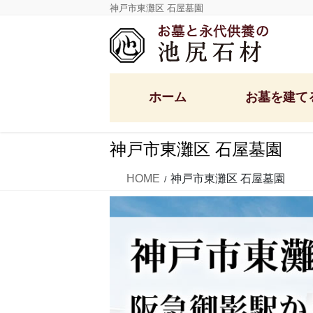
コ
ナ
神戸市東灘区 石屋墓園
ン
ビ
テ
ゲ
ン
ー
ツ
シ
ホーム
お墓を建て
に
ョ
移
ン
動
に
神戸市東灘区 石屋墓園
移
定額墓石セット
洋型デザイン墓石
動
HOME
神戸市東灘区 石屋墓園
和型墓石・供養塔
国産墓石