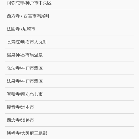
阿弥陀寺/神戸市中央区
西方寺 / 西宮市鳴尾町
法園寺 /尼崎市
長寿院/明石市人丸町
湯泉神社/有馬温泉
弘法寺/神戸市灘区
法泉寺/神戸市灘区
智積寺/南あわじ市
観音寺/洲本市
西念寺/淡路市
勝幡寺/大阪府三島郡