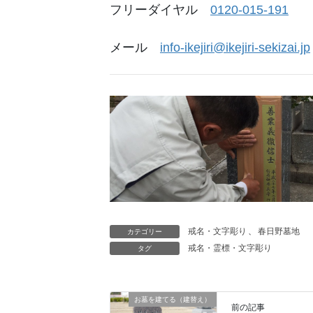
フリーダイヤル
0120-015-191
メール
info-ikejiri@ikejiri-sekizai.jp
戒名・文字彫り
、
春日野墓地
カテゴリー
戒名・霊標・文字彫り
タグ
お墓を建てる（建替え）
前の記事