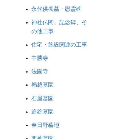
永代供養墓・慰霊碑
神社仏閣、記念碑、そ
の他工事
住宅・施設関連の工事
中勝寺
法園寺
鵯越墓園
石屋墓園
追谷墓園
春日野墓地
西神墓園