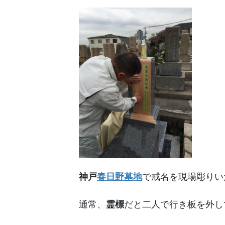
神戸
春日野墓地
で戒名を現場彫りい
通常、
霊標
だと二人で行き板を外し