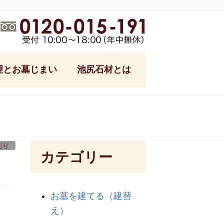
理とお墓じまい
池尻石材とは
式
池尻石材ブログ
フォーム
ング
彫り
カテゴリー
参り代行
る土
お墓を建てる（建替
っ越し
え）