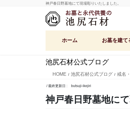
コ
ナ
神戸春日野墓地にて現場彫りいたしました。
ン
ビ
テ
ゲ
ン
ー
ツ
シ
ホーム
お墓を建て
に
ョ
移
ン
動
に
池尻石材公式ブログ
移
定額墓石セット
洋型デザイン墓石
動
HOME
池尻石材公式ブログ
戒名
和型墓石・供養塔
/ 最終更新日 :
butsuji-ikejiri
国産墓石
神戸春日野墓地に