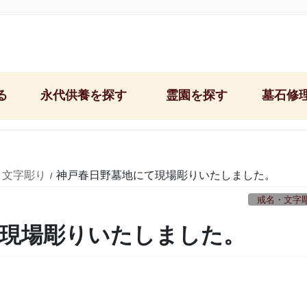
る
永代供養を探す
霊園を探す
墓石修
石屋墓園/神戸東灘区
神戸市営鵯越墓園
文字彫り＆納骨
郡家墓地/神戸市東灘区
神戸市営舞子墓園
お墓の修理・リ
・文字彫り
神戸春日野墓地にて現場彫りいたしました。
中勝寺/神戸市東灘区
神戸市営追谷墓園
お墓のクリーニ
戒名・文字
西福寺/神戸市東灘区
神戸市営西神墓園
お墓掃除＆お墓
て現場彫りいたしました。
西極楽寺/神戸市須磨区
芦屋市営芦屋霊園
雑草対策の固ま
阿弥陀寺/神戸市中央区
西宮市営白水峡公園墓地
お墓の移転・引