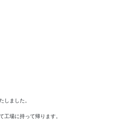
西方寺 / 西宮市鳴尾町
西宮市営甲山墓園
お墓じまい
法園寺/尼崎市
西宮市営満池谷墓地
長寿院/明石市
宝塚市営長尾山霊園
湯泉神社/有馬温泉
明石市営石ヶ谷墓園
弘法寺/神戸市灘区
兵庫・神戸で霊園を探す
法泉寺/神戸市灘区
智積寺/南あわじ市
観音寺/洲本市
たしました。
西念寺/淡路市
て工場に持って帰ります。
勝幡寺/大阪府三島郡