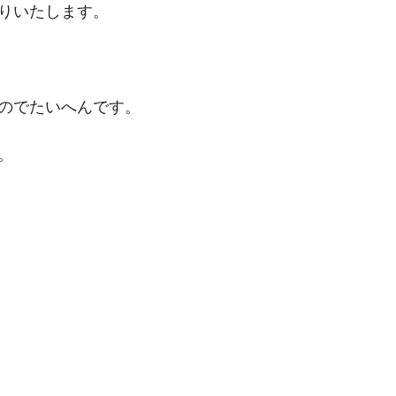
りいたします。
国分寺/南あわじ市
のでたいへんです。
。