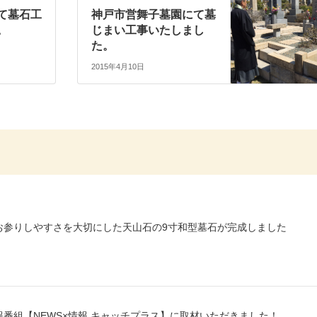
て墓石工
神戸市営舞子墓園にて墓
。
じまい工事いたしまし
た。
2015年4月10日
お参りしやすさを大切にした天山石の9寸和型墓石が完成しました
番組【NEWS×情報 キャッチプラス】に取材いただきました！