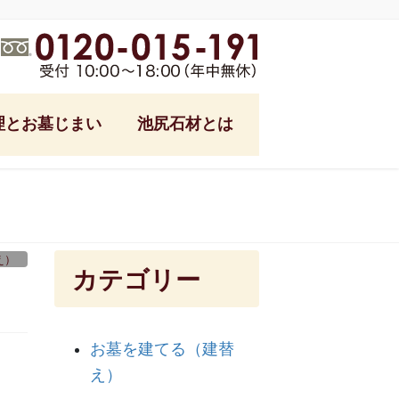
理とお墓じまい
池尻石材とは
式
池尻石材ブログ
フォーム
。
ング
え）
カテゴリー
参り代行
る土
お墓を建てる（建替
っ越し
え）