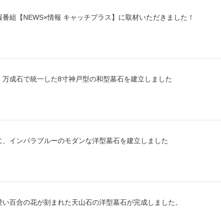
番組【NEWS×情報 キャッチプラス】に取材いただきました！
、万成石で統一した8寸神戸型の和型墓石を建立しました
に、インパラブルーのモダンな洋型墓石を建立しました
愛い百合の花が刻まれた天山石の洋型墓石が完成しました。