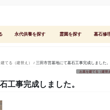
る
永代供養を探す
霊園を探す
墓石修
石屋墓園/神戸東灘区
神戸市営鵯越墓園
文字彫り＆納骨
郡家墓地/神戸市東灘区
神戸市営舞子墓園
お墓の修理・リ
を建てる（建替え）
三田市営墓地にて墓石工事完成しました
中勝寺/神戸市東灘区
神戸市営追谷墓園
お墓のクリーニ
お墓を建てる（建替
西福寺/神戸市東灘区
神戸市営西神墓園
お墓掃除＆お墓
石工事完成しました。
西極楽寺/神戸市須磨区
芦屋市営芦屋霊園
雑草対策の固ま
阿弥陀寺/神戸市中央区
西宮市営白水峡公園墓地
お墓の移転・引