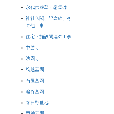
永代供養墓・慰霊碑
神社仏閣、記念碑、そ
の他工事
住宅・施設関連の工事
中勝寺
法園寺
鵯越墓園
石屋墓園
追谷墓園
春日野墓地
西神墓園