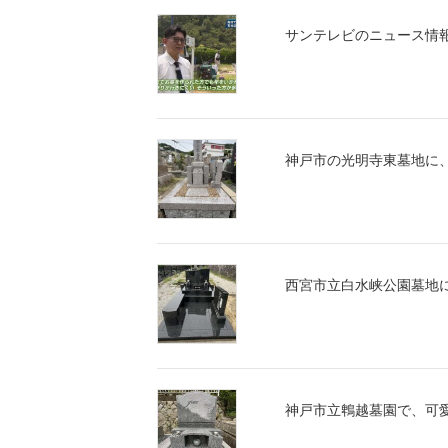
サンテレビのニュース情報
神戸市の光明寺東墓地に
西宮市立白水峡公園墓地
神戸市立鵯越墓園で、可