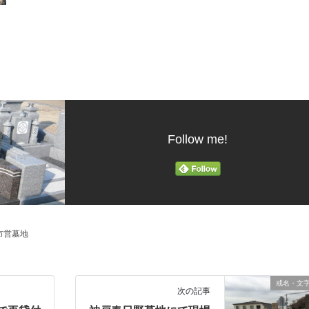
Follow me!
市営墓地
戒名・文
次の記事