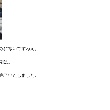
西方寺 / 西宮市鳴尾町
西宮市営甲山墓園
お墓じまい
法園寺/尼崎市
西宮市営満池谷墓地
長寿院/明石市
宝塚市営長尾山霊園
湯泉神社/有馬温泉
明石市営石ヶ谷墓園
弘法寺/神戸市灘区
兵庫・神戸で霊園を探す
みに寒いですねえ。
法泉寺/神戸市灘区
期は。
智積寺/南あわじ市
完了いたしました。
観音寺/洲本市
西念寺/淡路市
勝幡寺/大阪府三島郡