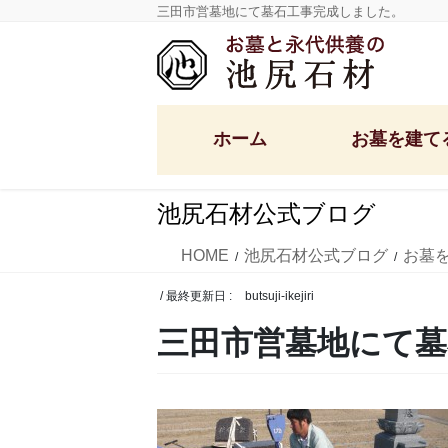
コ
ナ
三田市営墓地にて墓石工事完成しました。
ン
ビ
テ
ゲ
ン
ー
ツ
シ
ホーム
お墓を建て
に
ョ
移
ン
動
に
池尻石材公式ブログ
移
定額墓石セット
洋型デザイン墓石
動
HOME
池尻石材公式ブログ
お墓
和型墓石・供養塔
/ 最終更新日 :
butsuji-ikejiri
国産墓石
三田市営墓地にて墓