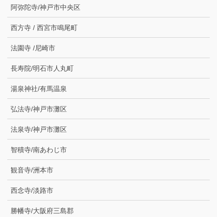
阿弥陀寺/神戸市中央区
西方寺 / 西宮市鳴尾町
法園寺 /尼崎市
長寿院/明石市人丸町
湯泉神社/有馬温泉
弘法寺/神戸市灘区
法泉寺/神戸市灘区
智積寺/南あわじ市
観音寺/洲本市
西念寺/淡路市
勝幡寺/大阪府三島郡