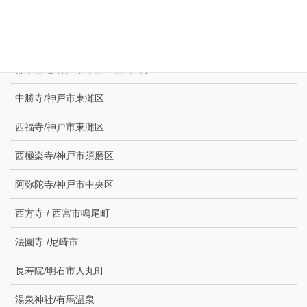
永代供養を探す
石屋墓園/神戸市東灘区御影
郡家墓地/神戸市東灘区住吉山手
中勝寺/神戸市東灘区
西福寺/神戸市東灘区
西極楽寺/神戸市須磨区
阿弥陀寺/神戸市中央区
西方寺 / 西宮市鳴尾町
法園寺 /尼崎市
長寿院/明石市人丸町
湯泉神社/有馬温泉