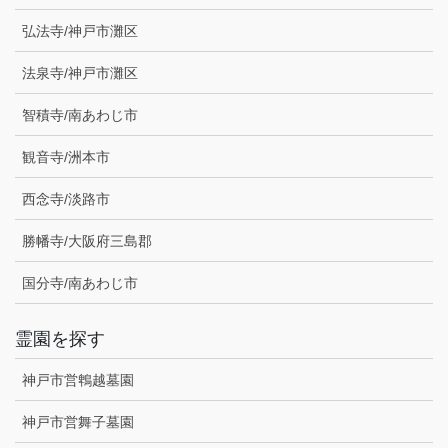
弘法寺/神戸市灘区
法泉寺/神戸市灘区
智積寺/南あわじ市
観音寺/洲本市
西念寺/淡路市
勝幡寺/大阪府三島郡
国分寺/南あわじ市
霊園を探す
神戸市営鵯越墓園
神戸市営舞子墓園