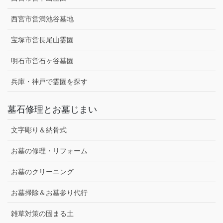
西宮市営満池谷墓地
宝塚市営長尾山霊園
明石市営石ヶ谷墓園
兵庫・神戸で霊園を探す
墓石修理とお墓じまい
文字彫り＆納骨式
お墓の修理・リフォーム
お墓のクリーニング
お墓掃除＆お墓参り代行
雑草対策の固まる土