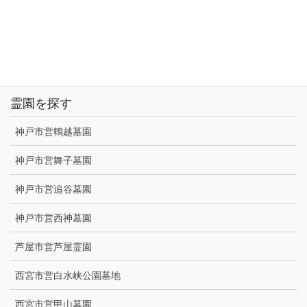
西念寺/淡路市
勝幡寺/大阪府三島郡
国分寺/南あわじ市
霊園を探す
神戸市営鵯越墓園
神戸市営舞子墓園
神戸市営追谷墓園
神戸市営西神墓園
芦屋市営芦屋霊園
西宮市営白水峡公園墓地
西宮市営甲山墓園