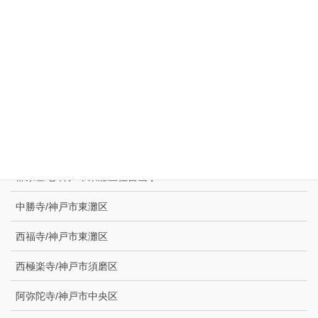
合祀墓・供養塔
記念碑・石碑・文化財など
住宅・外構石工事
永代供養を探す
石屋墓園/神戸市東灘区御影
郡家墓地/神戸市東灘区住吉山手
中勝寺/神戸市東灘区
西福寺/神戸市東灘区
西極楽寺/神戸市須磨区
阿弥陀寺/神戸市中央区