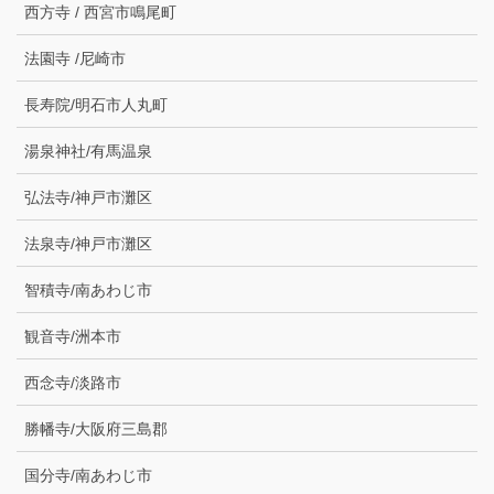
西方寺 / 西宮市鳴尾町
法園寺 /尼崎市
長寿院/明石市人丸町
湯泉神社/有馬温泉
弘法寺/神戸市灘区
法泉寺/神戸市灘区
智積寺/南あわじ市
観音寺/洲本市
西念寺/淡路市
勝幡寺/大阪府三島郡
国分寺/南あわじ市