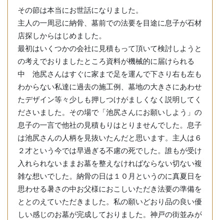
その節は本当にお世話になりました。
主人の一周忌に納骨、墓前での法要を目途に息子が石材
店探しからはじめました。
最初はいくつかの会社に見積もって頂いて検討しようと
の考えでおりましたところ資料が機械的に届けられる
中 池尻さんはすぐに家まで足を運んで下さり右も左も
わからない私達に過去の施工例、墓地の大きさにあわせ
たデザイン等々少しも押しつけがましくなく説明してく
ださいました。その場で「池尻さんにお願いしよう」の
息子の一言で他社の見積もりはとりませんでした。息子
は池尻さんの人柄を見抜いたんだと思います。主人は６
２才という今では早過ぎる不慮の死でした。誰もが受け
入れられないままお墓を整えなければならない切ない複
雑な想いでした。納骨の日は１０月というのに真夏日を
思わせる暑さの中お父様におこしいただき法要の準備を
ととのえていただきました。私の願いどおり品の良い優
しい感じのお墓が完成しておりました。神戸の街並みが