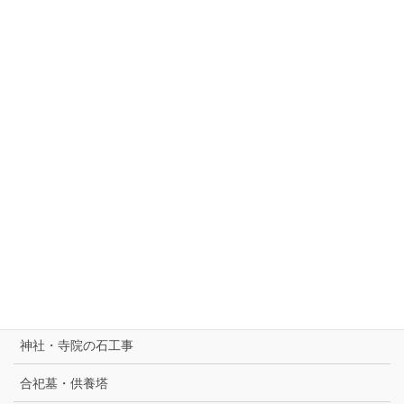
ホーム
池尻石材とは
神戸で永代供養墓・納骨堂を探す
お墓を建てる
洋型デザイン墓石
和型墓石・供養塔
国産墓石
定額墓石セット
神社・寺院の石工事
合祀墓・供養塔