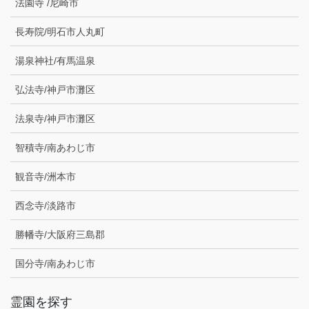
法園寺 /尼崎市
長寿院/明石市人丸町
湯泉神社/有馬温泉
弘法寺/神戸市灘区
法泉寺/神戸市灘区
智積寺/南あわじ市
観音寺/洲本市
西念寺/淡路市
勝幡寺/大阪府三島郡
国分寺/南あわじ市
霊園を探す