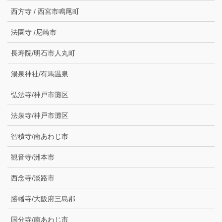
西方寺 / 西宮市鳴尾町
法園寺 /尼崎市
長寿院/明石市人丸町
湯泉神社/有馬温泉
弘法寺/神戸市灘区
法泉寺/神戸市灘区
智積寺/南あわじ市
観音寺/洲本市
西念寺/淡路市
勝幡寺/大阪府三島郡
国分寺/南あわじ市