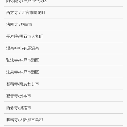
阿弥陀寺/神戸市中央区
西方寺 / 西宮市鳴尾町
法園寺 /尼崎市
長寿院/明石市人丸町
湯泉神社/有馬温泉
弘法寺/神戸市灘区
法泉寺/神戸市灘区
智積寺/南あわじ市
観音寺/洲本市
西念寺/淡路市
勝幡寺/大阪府三島郡