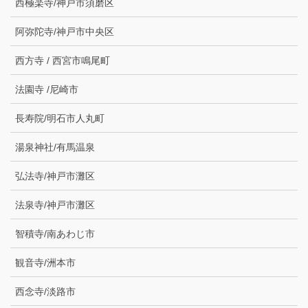
西極楽寺/神戸市須磨区
阿弥陀寺/神戸市中央区
西方寺 / 西宮市鳴尾町
法園寺 /尼崎市
長寿院/明石市人丸町
湯泉神社/有馬温泉
弘法寺/神戸市灘区
法泉寺/神戸市灘区
智積寺/南あわじ市
観音寺/洲本市
西念寺/淡路市