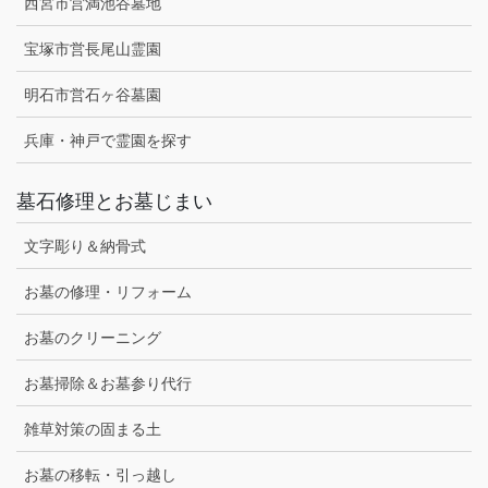
西宮市営満池谷墓地
宝塚市営長尾山霊園
明石市営石ヶ谷墓園
兵庫・神戸で霊園を探す
墓石修理とお墓じまい
文字彫り＆納骨式
お墓の修理・リフォーム
お墓のクリーニング
お墓掃除＆お墓参り代行
雑草対策の固まる土
お墓の移転・引っ越し