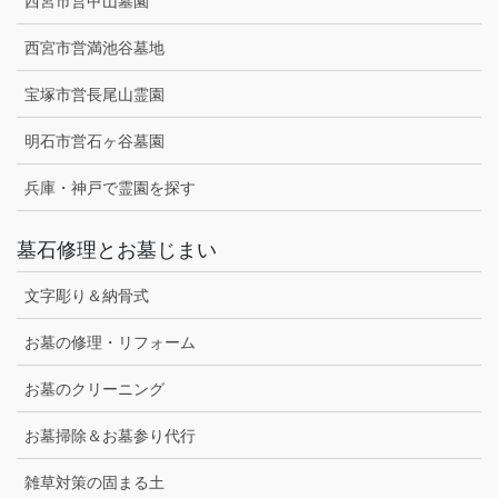
西宮市営甲山墓園
西宮市営満池谷墓地
宝塚市営長尾山霊園
明石市営石ヶ谷墓園
兵庫・神戸で霊園を探す
墓石修理とお墓じまい
文字彫り＆納骨式
お墓の修理・リフォーム
お墓のクリーニング
お墓掃除＆お墓参り代行
雑草対策の固まる土