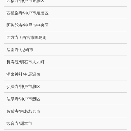
西福寺/神戸市東灘区
西極楽寺/神戸市須磨区
阿弥陀寺/神戸市中央区
西方寺 / 西宮市鳴尾町
法園寺 /尼崎市
長寿院/明石市人丸町
湯泉神社/有馬温泉
弘法寺/神戸市灘区
法泉寺/神戸市灘区
智積寺/南あわじ市
観音寺/洲本市