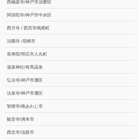
西極楽寺/神戸市須磨区
阿弥陀寺/神戸市中央区
西方寺 / 西宮市鳴尾町
法園寺 /尼崎市
長寿院/明石市人丸町
湯泉神社/有馬温泉
弘法寺/神戸市灘区
法泉寺/神戸市灘区
智積寺/南あわじ市
観音寺/洲本市
西念寺/淡路市