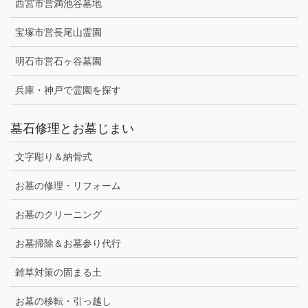
西宮市営満池谷墓地
宝塚市営長尾山霊園
明石市営石ヶ谷墓園
兵庫・神戸で霊園を探す
墓石修理とお墓じまい
文字彫り＆納骨式
お墓の修理・リフォーム
お墓のクリーニング
お墓掃除＆お墓参り代行
雑草対策の固まる土
お墓の移転・引っ越し