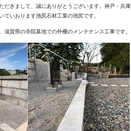
西方寺 / 西宮市鳴尾町
西宮市営甲山墓園
お墓じまい
ただきまして、誠にありがとうございます。神戸・兵庫
いていおります池尻石材工業の池尻です。
法園寺/尼崎市
西宮市営満池谷墓地
長寿院/明石市
宝塚市営長尾山霊園
、滋賀県の寺院墓地での外柵のメンテナンス工事です。
湯泉神社/有馬温泉
明石市営石ヶ谷墓園
弘法寺/神戸市灘区
兵庫・神戸で霊園を探す
法泉寺/神戸市灘区
智積寺/南あわじ市
観音寺/洲本市
西念寺/淡路市
勝幡寺/大阪府三島郡