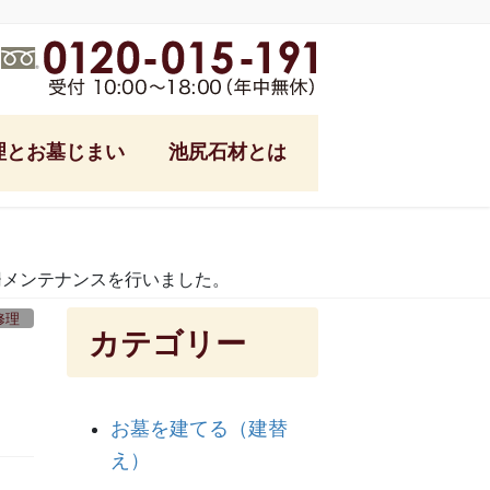
理とお墓じまい
池尻石材とは
式
池尻石材ブログ
フォーム
柵メンテナンスを行いました。
ング
修理
カテゴリー
参り代行
メ
る土
お墓を建てる（建替
っ越し
え）