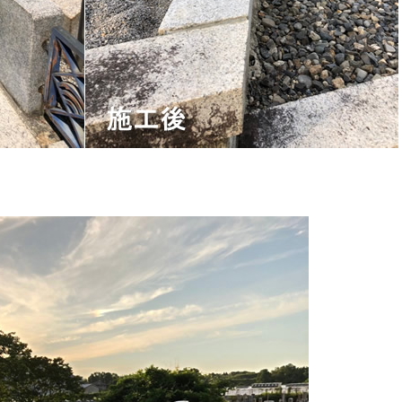
国分寺/南あわじ市