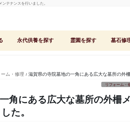
メンテナンスを行いました。
る
永代供養を探す
霊園を探す
墓石修
石屋墓園/神戸東灘区
神戸市営鵯越墓園
文字彫り＆納骨
郡家墓地/神戸市東灘区
神戸市営舞子墓園
お墓の修理・リ
ォーム・修理
滋賀県の寺院墓地の一角にある広大な墓所の外
中勝寺/神戸市東灘区
神戸市営追谷墓園
お墓のクリーニ
リフォーム・
西福寺/神戸市東灘区
神戸市営西神墓園
お墓掃除＆お墓
の一角にある広大な墓所の外柵
西極楽寺/神戸市須磨区
芦屋市営芦屋霊園
雑草対策の固ま
ました。
阿弥陀寺/神戸市中央区
西宮市営白水峡公園墓地
お墓の移転・引