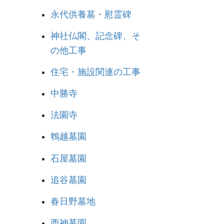
永代供養墓・慰霊碑
神社仏閣、記念碑、そ
の他工事
住宅・施設関連の工事
中勝寺
法園寺
鵯越墓園
石屋墓園
追谷墓園
春日野墓地
西神墓園