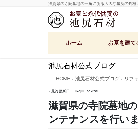
コ
ナ
滋賀県の寺院墓地の一角にある広大な墓所の外柵
ン
ビ
テ
ゲ
ン
ー
ツ
シ
ホーム
お墓を建て
に
ョ
移
ン
動
に
池尻石材公式ブログ
移
定額墓石セット
洋型デザイン墓石
動
HOME
池尻石材公式ブログ
リフ
和型墓石・供養塔
/ 最終更新日 :
ikejiri_sekizai
国産墓石
滋賀県の寺院墓地
ンテナンスを行い